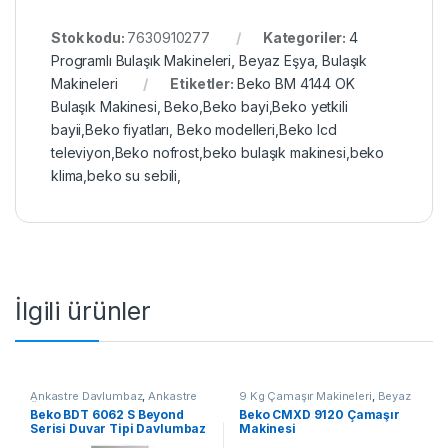
Stok kodu:
7630910277
Kategoriler:
4
Programlı Bulaşık Makineleri
,
Beyaz Eşya
,
Bulaşık
Makineleri
Etiketler:
Beko BM 4144 OK
Bulaşık Makinesi, Beko,Beko bayi,Beko yetkili
bayii,Beko fiyatları, Beko modelleri,Beko lcd
televiyon,Beko nofrost,beko bulaşık makinesi,beko
klima,beko su sebili,
İlgili ürünler
Ankastre Davlumbaz
,
Ankastre
9 Kg Çamaşır Makineleri
,
Beyaz
Ürünleri
,
Beyaz Eşya
Eşya
,
Çamaşır Makineleri
Beko BDT 6062 S Beyond
Beko CMXD 9120 Çamaşır
Serisi Duvar Tipi Davlumbaz
Makinesi