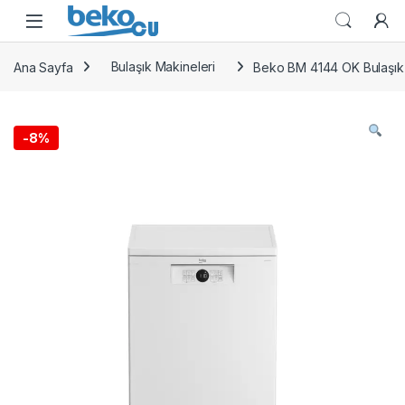
Skip to navigation
Skip to content
Ana Sayfa
Bulaşık Makineleri
Beko BM 4144 OK Bulaşık
-
8%