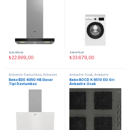
₺
23.789,00
₺
40.679,00
₺
22.999,00
₺
33.679,00
Ankastre Davlumbaz
,
Ankastre
Ankastre Ocak
,
Ankastre
Ürünleri
,
Beyaz Eşya
Ürünleri
,
Beyaz Eşya
Beko BDE 6050 HB Duvar
Beko BOCD K 6510 EG Gri
Tipi Davlumbaz
Ankastre Ocak