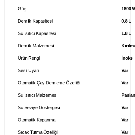
Güç
1800 
Demlik Kapasitesi
0.8 L
Su Isıtıcı Kapasitesi
1.8 L
Demlik Malzemesi
Kırılm
Ürün Rengi
İnoks
Sesli Uyarı
Var
Otomatik Çay Demleme Özelliği
Var
Su Isıtıcı Malzemesi
Pasla
Su Seviye Göstergesi
Var
Otomatik Kapanma
Var
Sıcak Tutma Özelliği
Var