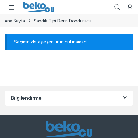
Skip to navigation
Skip to content
Ana Sayfa
Sandık Tipi Derin Dondurucu
Seçiminizle eşleşen ürün bulunamadı.
Bilgilendirme