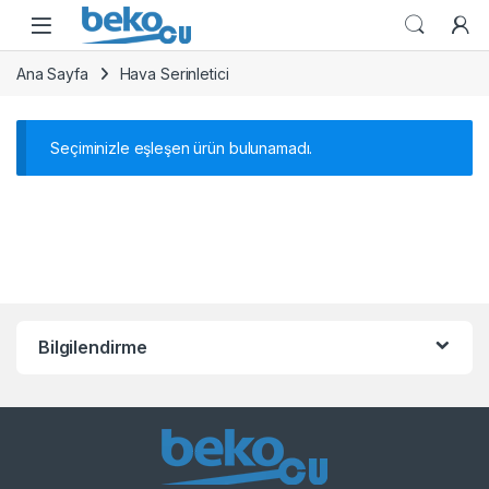
Skip to navigation
Skip to content
Ana Sayfa
Hava Serinletici
Seçiminizle eşleşen ürün bulunamadı.
Bilgilendirme